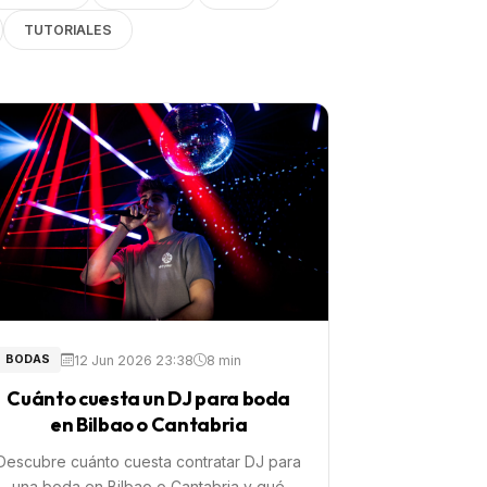
TUTORIALES
12 Jun 2026 23:38
8 min
BODAS
Cuánto cuesta un DJ para boda
en Bilbao o Cantabria
Descubre cuánto cuesta contratar DJ para
una boda en Bilbao o Cantabria y qué