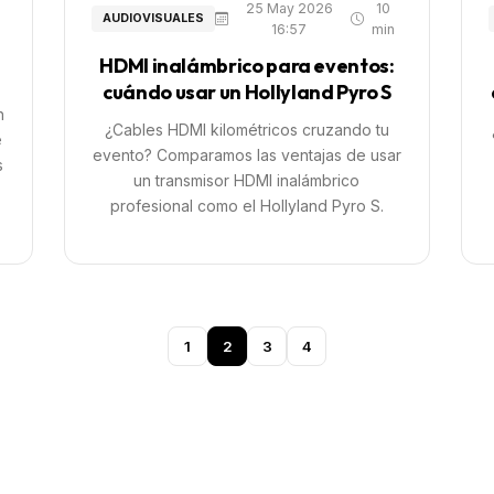
25 May 2026
10
AUDIOVISUALES
16:57
min
HDMI inalámbrico para eventos:
cuándo usar un Hollyland Pyro S
n
¿Cables HDMI kilométricos cruzando tu
e
evento? Comparamos las ventajas de usar
s
un transmisor HDMI inalámbrico
profesional como el Hollyland Pyro S.
1
2
3
4