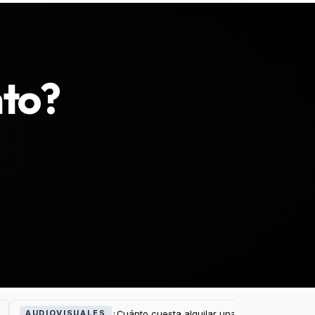
nto?
¿Cuánto cuesta alquilar una pantalla LED par
AUDIOVISUALES