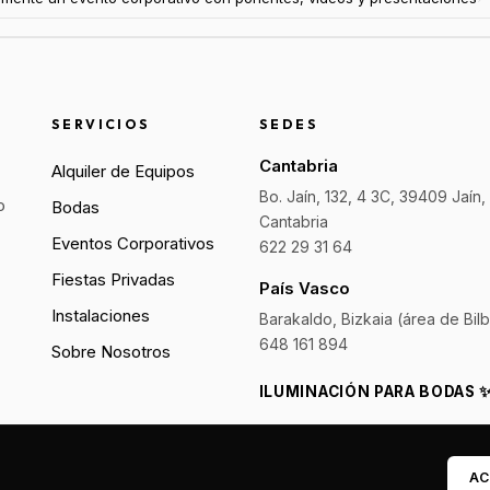
SERVICIOS
SEDES
Cantabria
Alquiler de Equipos
Bo. Jaín, 132, 4 3C, 39409 Jaín,
o
Bodas
Cantabria
Eventos Corporativos
622 29 31 64
Fiestas Privadas
País Vasco
Instalaciones
Barakaldo, Bizkaia (área de Bil
648 161 894
Sobre Nosotros
ILUMINACIÓN PARA BODAS 
PANTALLAS LED EVENTOS 
AC