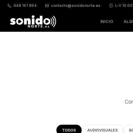
648 161 894
contacto@sonidonorte.es
L-V 10:00
INICIO
ALQ
Con
TODOS
AUDIOVISUALES
B