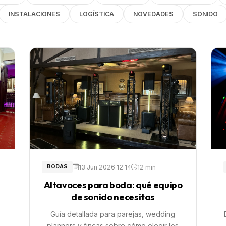
INSTALACIONES
LOGÍSTICA
NOVEDADES
SONIDO
13 Jun 2026 12:14
12 min
BODAS
Altavoces para boda: qué equipo
de sonido necesitas
Guía detallada para parejas, wedding
planners y fincas sobre cómo elegir los