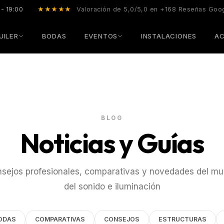
 - 19:00
★★★★★
Valoración de 5,0/5,0 en +168 Reseñas Goo
UILER
BODAS
EVENTOS
INSTALACIONES
AC
BLOG
Noticias y Guías
sejos profesionales, comparativas y novedades del m
del sonido e iluminación
ODAS
COMPARATIVAS
CONSEJOS
ESTRUCTURAS