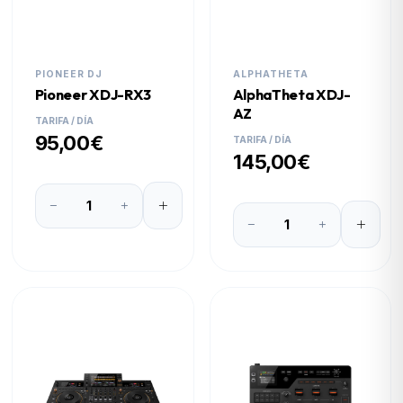
PIONEER DJ
ALPHATHETA
Pioneer XDJ-RX3
AlphaTheta XDJ-
AZ
TARIFA / DÍA
95,00€
TARIFA / DÍA
145,00€