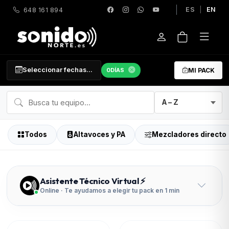
ES
|
EN
648 161 894
Seleccionar fechas...
0
DÍAS
MI PACK
Todos
Altavoces y PA
Mezcladores directo
Asistente Técnico Virtual ⚡
Online · Te ayudamos a elegir tu pack en 1 min