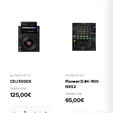
ALPHATHETA
PIONEER DJ
CDJ 3000X
Pioneer DJM-900
NXS2
TARIFA / DÍA
125,00€
TARIFA / DÍA
65,00€