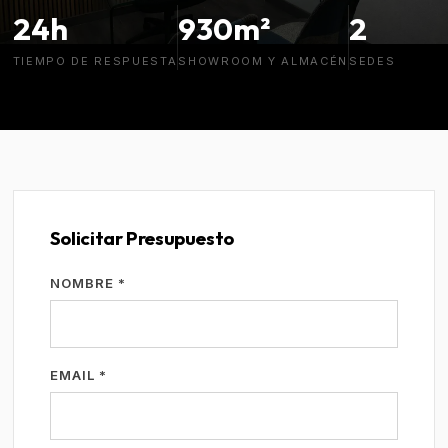
24h
930m²
2
TIEMPO DE RESPUESTA
SHOWROOM Y ALMACÉN
SEDES
Solicitar Presupuesto
NOMBRE *
EMAIL *