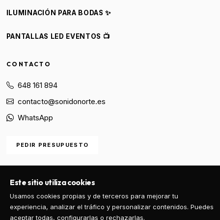
ILUMINACIÓN PARA BODAS ✨
PANTALLAS LED EVENTOS 📺
CONTACTO
648 161 894
contacto@sonidonorte.es
WhatsApp
PEDIR PRESUPUESTO
Este sitio utiliza cookies
© 2026 Sonido Norte. Todos los derechos reservados.
Usamos cookies propias y de terceros para mejorar tu
experiencia, analizar el tráfico y personalizar contenidos. Puedes
Privacidad
Aviso Legal
Precios y Condiciones
aceptar todas, configurarlas o rechazarlas.