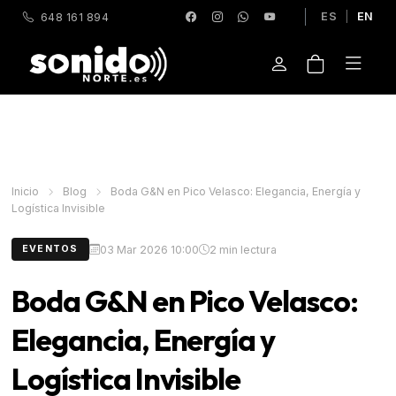
ES
|
EN
648 161 894
Inicio
Blog
Boda G&N en Pico Velasco: Elegancia, Energía y
Logística Invisible
03 Mar 2026 10:00
2 min lectura
EVENTOS
Boda G&N en Pico Velasco:
Elegancia, Energía y
Logística Invisible