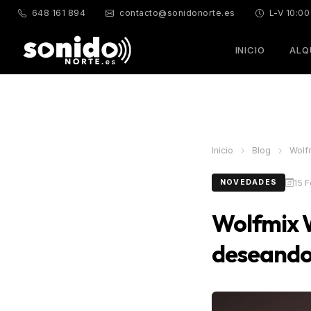
648 161 894
contacto@sonidonorte.es
L-V 10:00
INICIO
ALQ
Inicio
Blog
Wolfm
15 
NOVEDADES
Wolfmix W
deseando