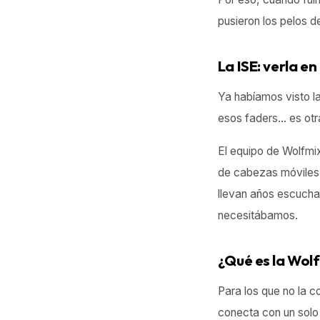
pusieron los pelos d
La ISE: verla en
Ya habíamos visto la
esos faders... es ot
El equipo de Wolfmi
de cabezas móviles 
llevan años escuch
necesitábamos.
¿Qué es la Wol
Para los que no la 
conecta con un sol