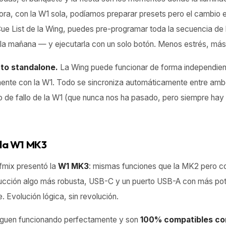
hora, con la W1 sola, podíamos preparar presets pero el cambio 
 Cue List de la Wing, puedes pre-programar toda la secuencia de
 la mañana — y ejecutarla con un solo botón. Menos estrés, más
nto standalone.
La Wing puede funcionar de forma independient
ente con la W1. Todo se sincroniza automáticamente entre ambo
o de fallo de la W1 (que nunca nos ha pasado, pero siempre hay q
 la W1 MK3
lfmix presentó la
W1 MK3
: mismas funciones que la MK2 pero c
ucción algo más robusta, USB-C y un puerto USB-A con más pot
. Evolución lógica, sin revolución.
guen funcionando perfectamente y son
100% compatibles co