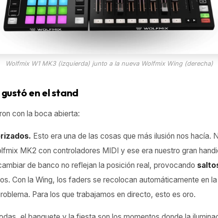
Wolfmix W1 MK3 (izquierda) junto a la nueva Wolfmix Wing (derecha)
gustó en el stand
on con la boca abierta:
orizados.
Esto era una de las cosas que más ilusión nos hacía. 
lfmix MK2 con controladores MIDI y ese era nuestro gran handi
cambiar de banco no reflejan la posición real, provocando
salto
los. Con la Wing, los faders se recolocan automáticamente en la
roblema. Para los que trabajamos en directo, esto es oro.
das, el banquete y la fiesta son los momentos donde la ilumina