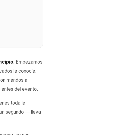
ncipio
. Empezamos
vados la conocía.
 con mandos a
 antes del evento.
enes toda la
 un segundo — lleva
rsona, se nos