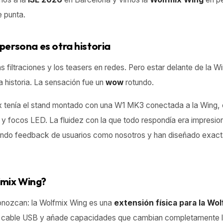
e punta.
 persona es otra historia
s filtraciones y los teasers en redes. Pero estar delante de la W
ra historia. La sensación fue un
wow
rotundo.
x tenía el stand montado con una W1 MK3 conectada a la Wing, c
y focos LED. La fluidez con la que todo respondía era impresio
ando feedback de usuarios como nosotros y han diseñado exact
fmix Wing?
conozcan: la Wolfmix Wing es una
extensión física para la Wo
o cable USB y añade capacidades que cambian completamente la