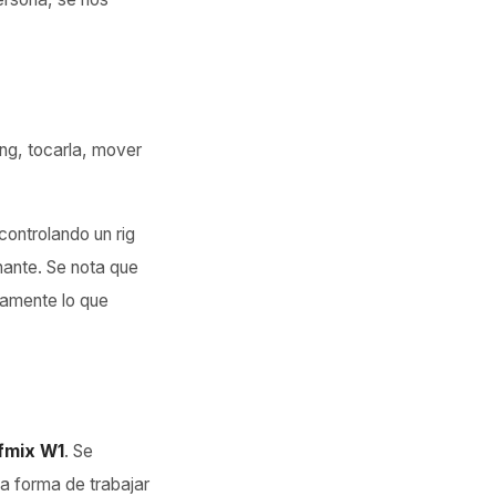
ing, tocarla, mover
ontrolando un rig
nante. Se nota que
amente lo que
lfmix W1
. Se
 forma de trabajar