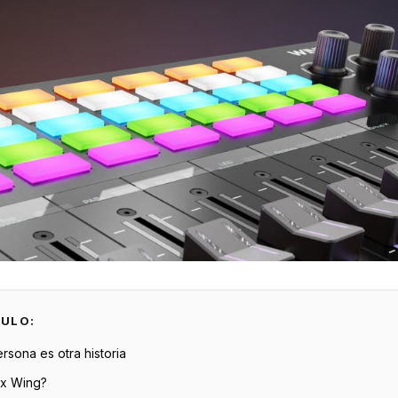
CULO:
ersona es otra historia
ix Wing?