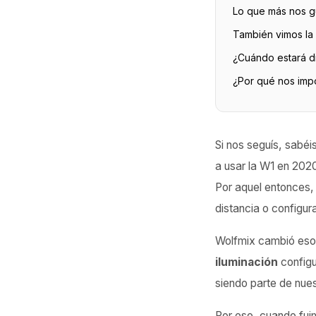
Lo que más nos gu
También vimos l
¿Cuándo estará d
¿Por qué nos impo
Si nos seguís, sabéi
a usar la W1 en 202
Por aquel entonces,
distancia o configu
Wolfmix cambió eso.
iluminación
configu
siendo parte de nue
Por eso, cuando fui