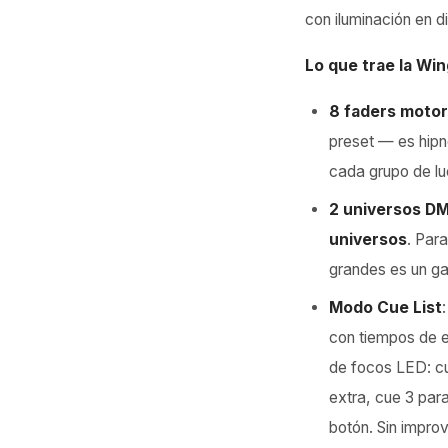
con iluminación en di
Lo que trae la Win
8 faders motor
preset — es hipn
cada grupo de lu
2 universos DM
universos
. Par
grandes es un g
Modo Cue List
con tiempos de e
de focos LED: cue
extra, cue 3 para
botón. Sin improv