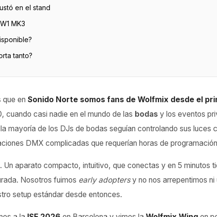
stó en el stand
a W1 MK3
isponible?
rta tanto?
s que en
Sonido Norte somos fans de Wolfmix desde el pri
0, cuando casi nadie en el mundo de las
bodas
y los eventos pri
 la mayoría de los DJs de bodas seguían controlando sus luces
raciones DMX complicadas que requerían horas de programación
 Un aparato compacto, intuitivo, que conectas y en 5 minutos ti
rada. Nosotros fuimos
early adopters
y no nos arrepentimos ni
stro setup estándar desde entonces.
mos a la
ISE 2026
en Barcelona y vimos la
Wolfmix Wing
en pe