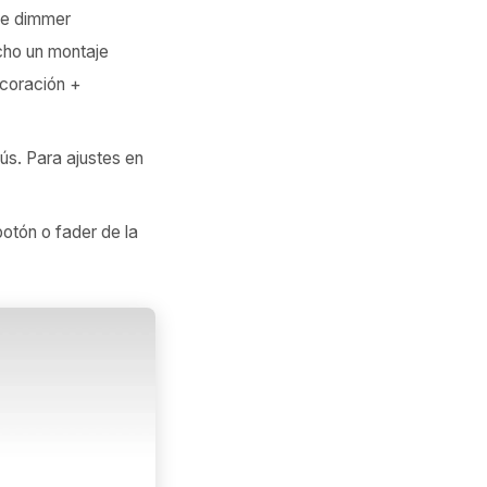
 de dimmer
cho un montaje
ecoración +
nús. Para ajustes en
botón o fader de la