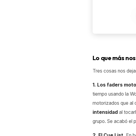
Lo que más nos 
Tres cosas nos dejar
1. Los faders mot
tiempo usando la Wo
motorizados que al 
intensidad
al tocar
grupo. Se acabó el p
2. El Cue List.
En bo