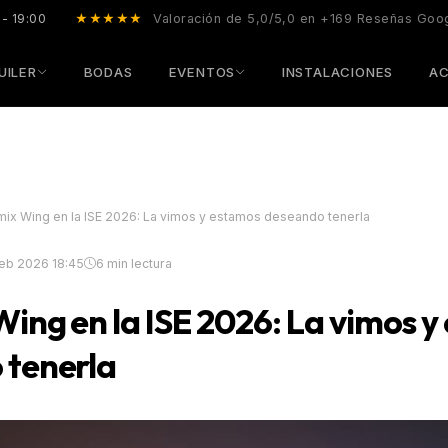
 - 19:00
★★★★★
Valoración de 5,0/5,0 en +169 Reseñas Goo
UILER
BODAS
EVENTOS
INSTALACIONES
AC
ix Wing en la ISE 2026: La vimos y estamos deseando tenerla
Feb 2026 18:45
6 min lectura
ing en la ISE 2026: La vimos 
 tenerla