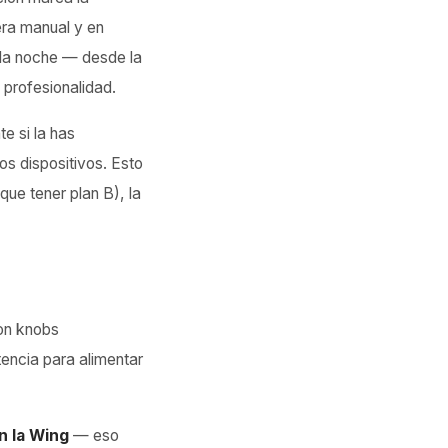
era manual y en
 la noche — desde la
 profesionalidad.
e si la has
s dispositivos. Esto
ue tener plan B), la
on knobs
encia para alimentar
n la Wing
— eso