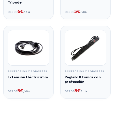
Trípode
6€
5€
DESDE
/ día
DESDE
/ día
ACCESORIOS Y SOPORTES
ACCESORIOS Y SOPORTES
Extensión Eléctrica 5m
Regleta 8 tomas con
protección
5€
8€
DESDE
/ día
DESDE
/ día