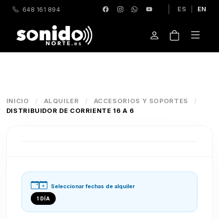
ES
|
EN
648 161 894
INICIO
/
ALQUILER
/
ACCESORIOS Y SOPORTES
/
DISTRIBUIDOR DE CORRIENTE 16 A 6
Seleccionar fechas de alquiler
1 DÍA