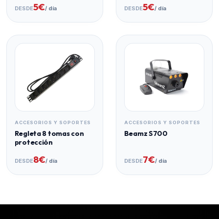
5€
5€
DESDE
/ día
DESDE
/ día
ACCESORIOS Y SOPORTES
ACCESORIOS Y SOPORTES
Regleta 8 tomas con
Beamz S700
protección
8€
7€
DESDE
/ día
DESDE
/ día