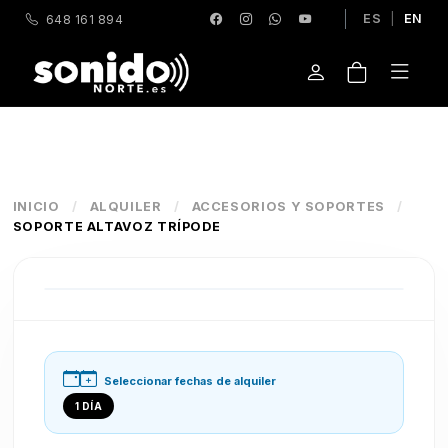
ES
|
EN
648 161 894
INICIO
/
ALQUILER
/
ACCESORIOS Y SOPORTES
/
SOPORTE ALTAVOZ TRÍPODE
Seleccionar fechas de alquiler
1 DÍA