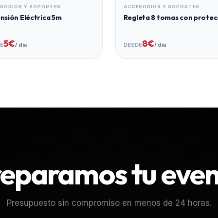
SORIOS Y SOPORTES
ACCESORIOS Y SOPORTES
nsión Eléctrica 5m
Regleta 8 tomas con protec
5€
8€
E
/ día
DESDE
/ día
eparamos tu eve
Presupuesto sin compromiso en menos de 24 horas.