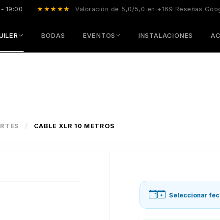
 - 19:00
★★★★★
Valoración de 5,0/5,0 en +169 Reseñas Goo
UILER
BODAS
EVENTOS
INSTALACIONES
AC
ORTES
/
CABLE XLR 10 METROS
Seleccionar fec