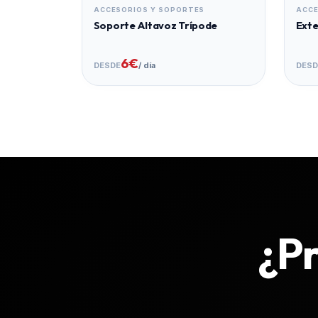
ACCESORIOS Y SOPORTES
ACCE
Soporte Altavoz Trípode
Exte
6€
DESDE
/ día
DESD
¿Pr