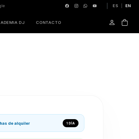
gle
ES
|
EN
ADEMIA DJ
CONTACTO
has de alquiler
1 DÍA