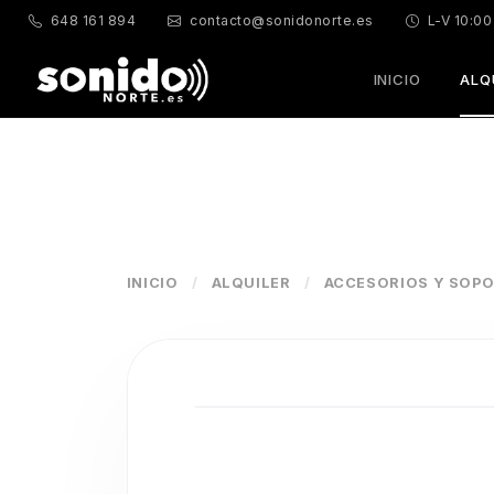
648 161 894
contacto@sonidonorte.es
L-V 10:00
INICIO
ALQ
INICIO
/
ALQUILER
/
ACCESORIOS Y SOP