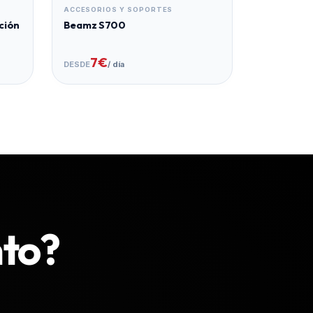
ACCESORIOS Y SOPORTES
ción
Beamz S700
7€
DESDE
/ día
nto?