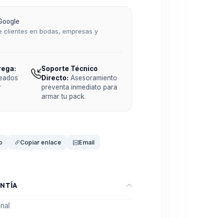
Google
 clientes en bodas, empresas y
rega:
Soporte Técnico
teados
Directo:
Asesoramiento
r
preventa inmediato para
armar tu pack.
p
Copiar enlace
Email
NTÍA
nal