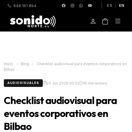
ES
|
EN
648 161 894
Inicio
Blog
Checklist audiovisual para eventos corporativos en
Bilbao
03 Jun 2026 00:02
10 min lectura
AUDIOVISUALES
Checklist audiovisual para
eventos corporativos en
Bilbao