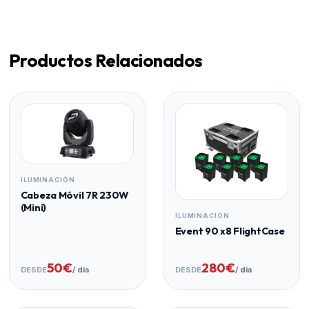
look retro impactante. Para escenarios grandes o
festivales, 6-12 unidades proporcionan una pared de
luz vintage espectacular.
Productos Relacionados
ILUMINACIÓN
Cabeza Móvil 7R 230W
(Mini)
ILUMINACIÓN
Event 90 x8 FlightCase
50€
280€
DESDE
/ día
DESDE
/ día