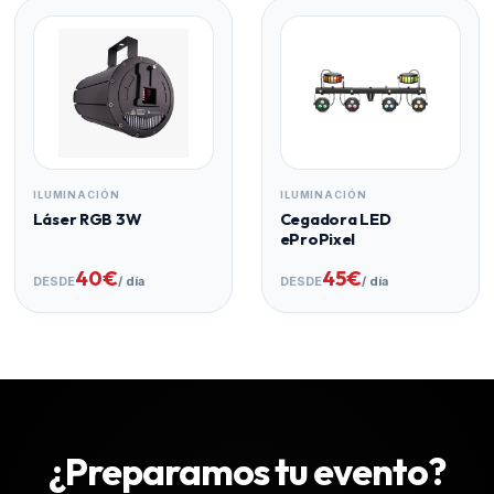
ILUMINACIÓN
ILUMINACIÓN
Láser RGB 3W
Cegadora LED
eProPixel
40€
45€
DESDE
/ día
DESDE
/ día
¿Preparamos tu evento?