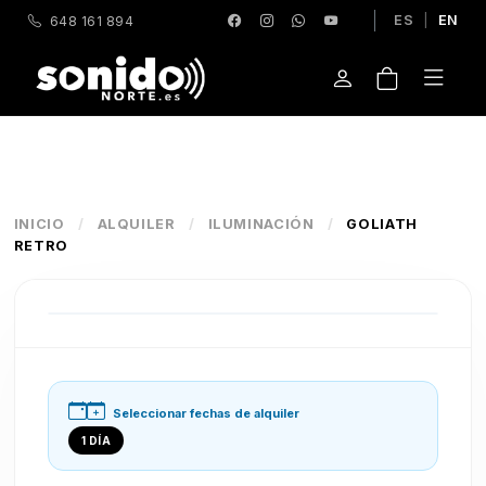
ES
|
EN
648 161 894
INICIO
/
ALQUILER
/
ILUMINACIÓN
/
GOLIATH
RETRO
Seleccionar fechas de alquiler
1 DÍA