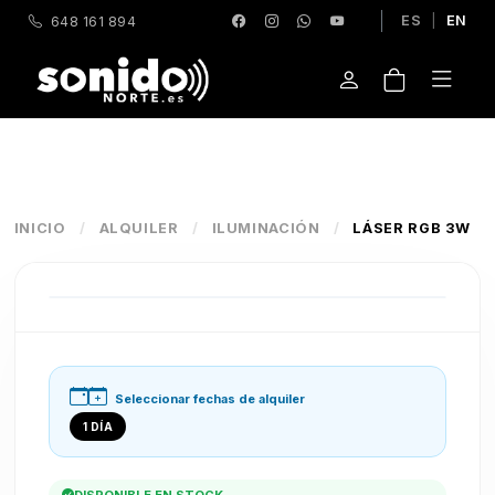
ES
|
EN
648 161 894
INICIO
/
ALQUILER
/
ILUMINACIÓN
/
LÁSER RGB 3W
Seleccionar fechas de alquiler
1 DÍA