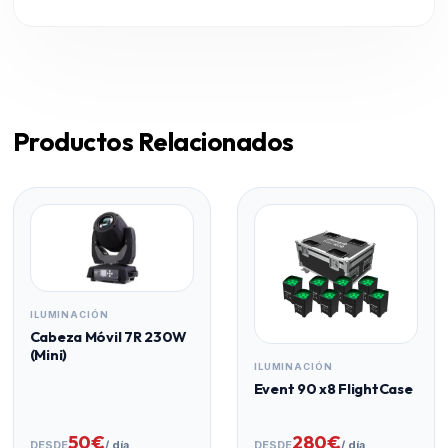
Productos Relacionados
ILUMINACIÓN
Cabeza Móvil 7R 230W
(Mini)
ILUMINACIÓN
Event 90 x8 FlightCase
50€
280€
DESDE
/ día
DESDE
/ día