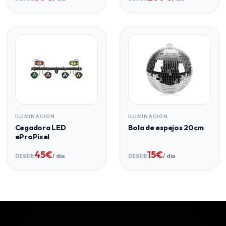
ILUMINACIÓN
ILUMINACIÓN
Cegadora LED
Bola de espejos 20cm
eProPixel
45€
15€
DESDE
/ día
DESDE
/ día