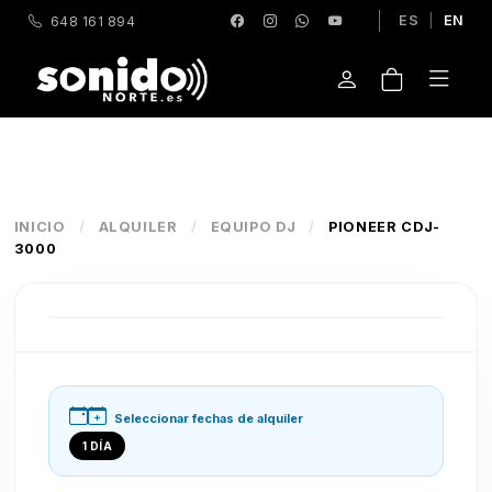
ES
|
EN
648 161 894
INICIO
/
ALQUILER
/
EQUIPO DJ
/
PIONEER CDJ-
3000
Seleccionar fechas de alquiler
1 DÍA