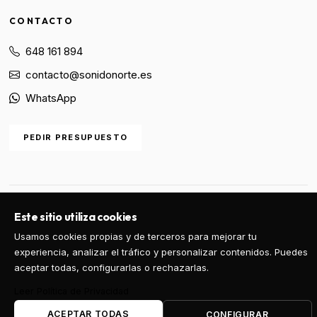
CONTACTO
648 161 894
contacto@sonidonorte.es
WhatsApp
PEDIR PRESUPUESTO
© 2026 Sonido Norte. Todos los derechos reservados.
Este sitio utiliza cookies
Privacidad
Aviso Legal
Precios y Condiciones
Usamos cookies propias y de terceros para mejorar tu
experiencia, analizar el tráfico y personalizar contenidos. Puedes
aceptar todas, configurarlas o rechazarlas.
Leer Política de Privacidad
ACEPTAR TODAS
CONFIGURAR