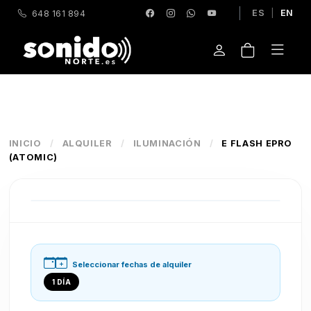
ES
|
EN
648 161 894
INICIO
/
ALQUILER
/
ILUMINACIÓN
/
E FLASH EPRO
(ATOMIC)
Seleccionar fechas de alquiler
1 DÍA