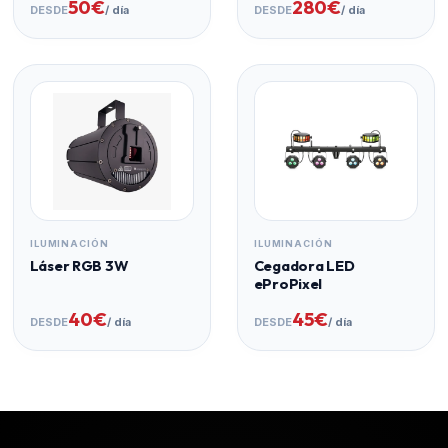
50€
280€
DESDE
/ día
DESDE
/ día
ILUMINACIÓN
ILUMINACIÓN
Láser RGB 3W
Cegadora LED
eProPixel
40€
45€
DESDE
/ día
DESDE
/ día