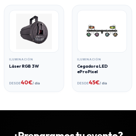
ILUMINACIÓN
ILUMINACIÓN
Láser RGB 3W
Cegadora LED
eProPixel
40€
45€
DESDE
/ día
DESDE
/ día
¿Preparamos tu evento?