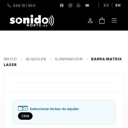
ES
|
EN
648 161 894
INICIO
/
ALQUILER
/
ILUMINACIÓN
/
BARRA MATRIX
LASER
Seleccionar fechas de alquiler
1 DÍA