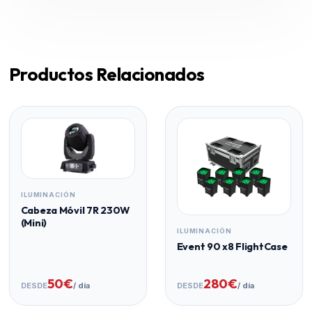
Productos Relacionados
ILUMINACIÓN
Cabeza Móvil 7R 230W
(Mini)
ILUMINACIÓN
Event 90 x8 FlightCase
50€
280€
DESDE
/ día
DESDE
/ día