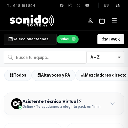
ES
|
EN
648 161 894
Seleccionar fechas...
0
DÍAS
MI PACK
Todos
Altavoces y PA
Mezcladores directo
Asistente Técnico Virtual ⚡
Online · Te ayudamos a elegir tu pack en 1 min