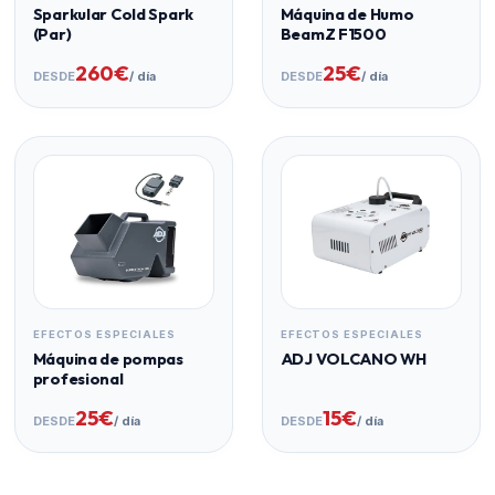
Sparkular Cold Spark
Máquina de Humo
(Par)
BeamZ F1500
260€
25€
DESDE
/ día
DESDE
/ día
EFECTOS ESPECIALES
EFECTOS ESPECIALES
Máquina de pompas
ADJ VOLCANO WH
profesional
25€
15€
DESDE
/ día
DESDE
/ día