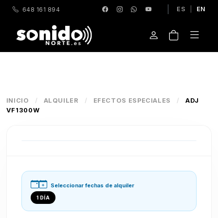
ES
|
EN
648 161 894
INICIO
/
ALQUILER
/
EFECTOS ESPECIALES
/
ADJ
VF1300W
Seleccionar fechas de alquiler
1 DÍA