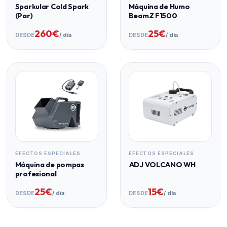
Sparkular Cold Spark
Máquina de Humo
(Par)
BeamZ F1500
260€
25€
DESDE
/ día
DESDE
/ día
EFECTOS ESPECIALES
EFECTOS ESPECIALES
Máquina de pompas
ADJ VOLCANO WH
profesional
25€
15€
DESDE
/ día
DESDE
/ día