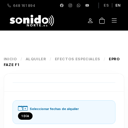
ES
|
EN
648 161 894
INICIO
/
ALQUILER
/
EFECTOS ESPECIALES
/
EPRO
FAZE F1
Seleccionar fechas de alquiler
1 DÍA