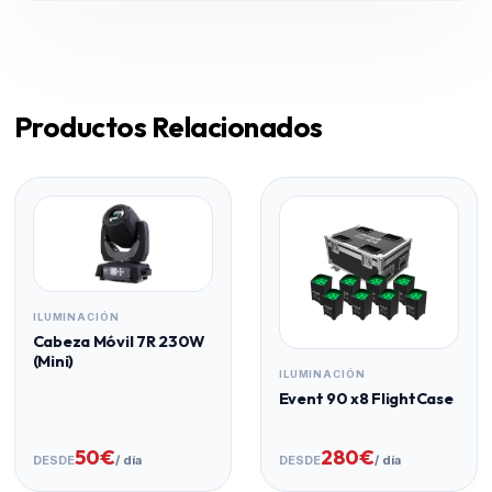
Productos Relacionados
ILUMINACIÓN
Cabeza Móvil 7R 230W
(Mini)
ILUMINACIÓN
Event 90 x8 FlightCase
50€
280€
DESDE
/ día
DESDE
/ día