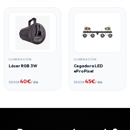
ILUMINACIÓN
ILUMINACIÓN
Láser RGB 3W
Cegadora LED
eProPixel
40€
45€
DESDE
/ día
DESDE
/ día