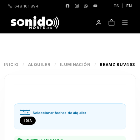
ES
|
EN
648 161 894
INICIO
/
ALQUILER
/
ILUMINACIÓN
/
BEAMZ BUV463
Seleccionar fechas de alquiler
1 DÍA