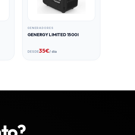
GENERADORES
GENERGY LIMITED 1500I
35€
DESDE
/ día
nto?