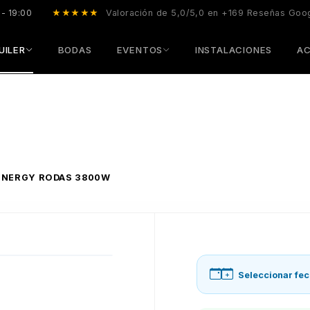
 - 19:00
★★★★★
Valoración de 5,0/5,0 en +169 Reseñas Goo
UILER
BODAS
EVENTOS
INSTALACIONES
AC
ENERGY RODAS 3800W
Seleccionar fec