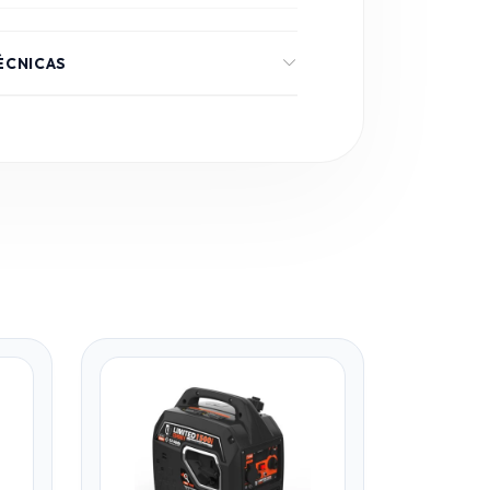
ÉCNICAS
3800W
3500W
4 Tiempos (Gasolina)
Eléctrico y Manual
Hasta 10 horas