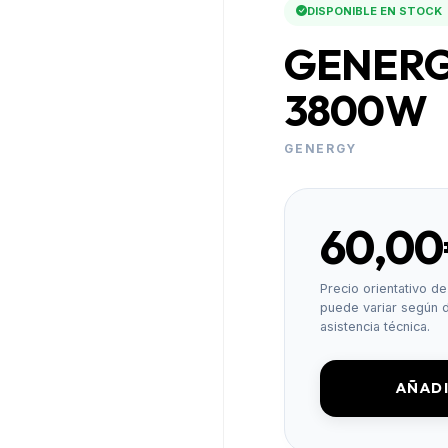
DISPONIBLE EN STOCK
GENERG
3800W
GENERGY
60,0
Precio orientativo de 
puede variar según d
asistencia técnica.
AÑADI