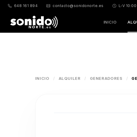
648 161 894
contacto@sonidonorte.es
L-V 10:00
INICIO
ALQ
INICIO
/
ALQUILER
/
GENERADORES
/
G