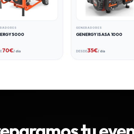
ERADORES
GENERADORES
ERGY 5000
GENERGY ISASA 1000
70€
35€
E
/ día
DESDE
/ día
eparamos tu eve