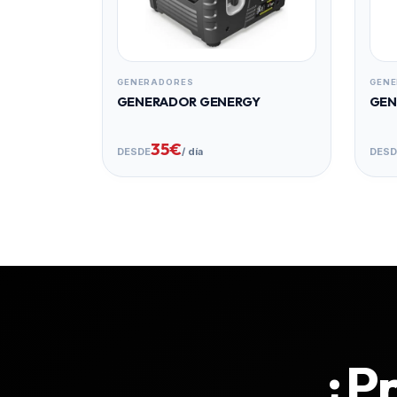
GENERADORES
GEN
GENERADOR GENERGY
GEN
35€
DESDE
/ día
DESD
¿Pr