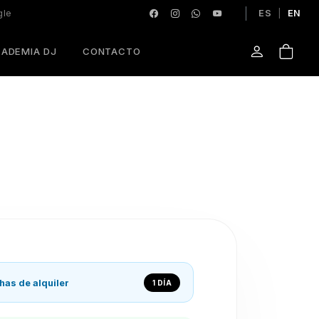
gle
ES
|
EN
ADEMIA DJ
CONTACTO
has de alquiler
1 DÍA