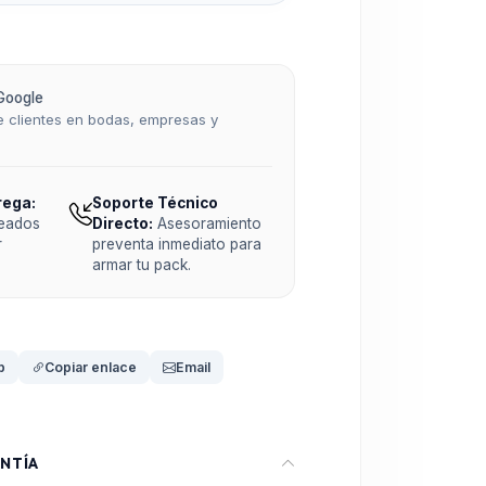
Google
 clientes en bodas, empresas y
rega:
Soporte Técnico
teados
Directo:
Asesoramiento
r
preventa inmediato para
armar tu pack.
p
Copiar enlace
Email
NTÍA