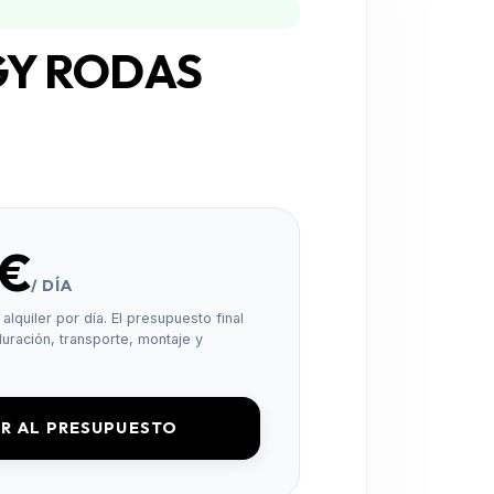
Y RODAS
0€
/ DÍA
alquiler por día. El presupuesto final
uración, transporte, montaje y
R AL PRESUPUESTO