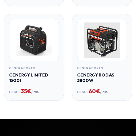
GENERADORES
GENERADORES
GENERGY LIMITED
GENERGY RODAS
1500I
3800W
35€
60€
DESDE
/ día
DESDE
/ día