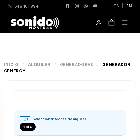
ES
|
EN
648 161 894
INICIO
/
ALQUILER
/
GENERADORES
/
GENERADOR
GENERGY
Seleccionar fechas de alquiler
1 DÍA