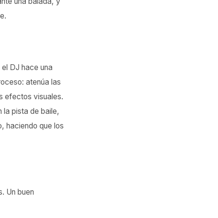
nte una balada, y
e.
o el DJ hace una
roceso: atenúa las
s efectos visuales.
la pista de baile,
o, haciendo que los
s. Un buen