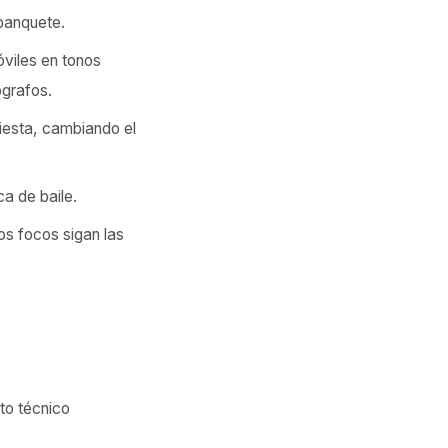
 banquete.
viles en tonos
ógrafos.
fiesta, cambiando el
a de baile.
os focos sigan las
to técnico