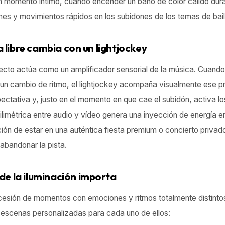
 momento íntimo, cuándo encender un baño de color cálido dura
hes y movimientos rápidos en los subidones de los temas de bail
a libre cambia con un lightjockey
recto actúa como un amplificador sensorial de la música. Cuand
 un cambio de ritmo, el lightjockey acompaña visualmente ese p
ectativa y, justo en el momento en que cae el subidón, activa lo
limétrica entre audio y vídeo genera una inyección de energía en 
ón de estar en una auténtica fiesta premium o concierto privad
 abandonar la pista.
 la iluminación importa
esión de momentos con emociones y ritmos totalmente distinto
á escenas personalizadas para cada uno de ellos: