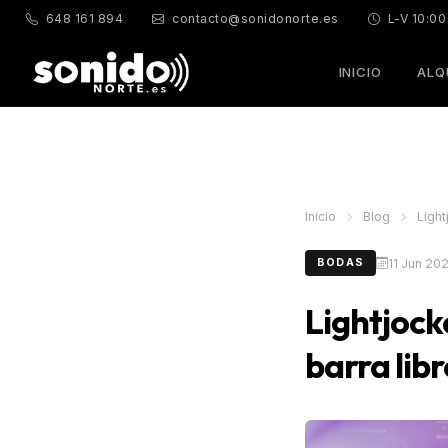
648 161 894
contacto@sonidonorte.es
L-V 10:00
INICIO
ALQ
Inicio
Blog
Light
11 Jun 20
BODAS
Lightjock
barra libr