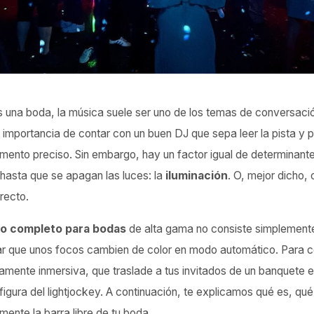
 una boda, la música suele ser uno de los temas de conversació
 importancia de contar con un buen DJ que sepa leer la pista y 
ento preciso. Sin embargo, hay un factor igual de determinan
hasta que se apagan las luces: la
iluminación
. O, mejor dicho,
recto.
io completo para bodas
de alta gama no consiste simplemente
ar que unos focos cambien de color en modo automático. Para c
mente inmersiva, que traslade a tus invitados de un banquete el
 figura del lightjockey. A continuación, te explicamos qué es, qu
mente la barra libre de tu boda.