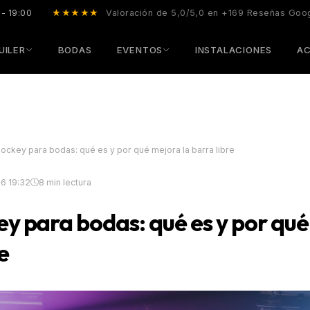
 - 19:00
★★★★★
Valoración de 5,0/5,0 en +169 Reseñas Goo
UILER
BODAS
EVENTOS
INSTALACIONES
AC
jockey para bodas: qué es y por qué mejora la barra libre
26 19:32
8 min lectura
ey para bodas: qué es y por qué
e