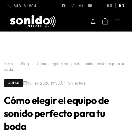
ES
|
EN
648 161 894
Inicio
Blog
Cómo elegir el equipo de sonido perfecto para tu
boda
03 Feb 2026 10:30
4 min lectura
GUÍAS
Cómo elegir el equipo de
sonido perfecto para tu
boda