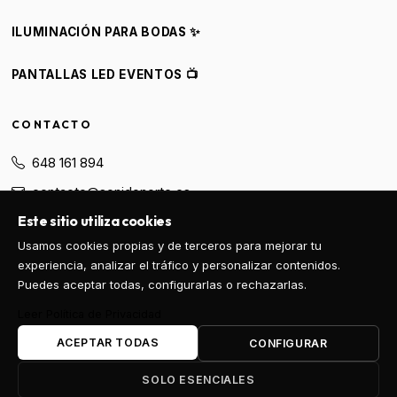
ILUMINACIÓN PARA BODAS ✨
PANTALLAS LED EVENTOS 📺
CONTACTO
648 161 894
contacto@sonidonorte.es
Este sitio utiliza cookies
WhatsApp
Usamos cookies propias y de terceros para mejorar tu
experiencia, analizar el tráfico y personalizar contenidos.
PEDIR PRESUPUESTO
Puedes aceptar todas, configurarlas o rechazarlas.
Leer Política de Privacidad
ACEPTAR TODAS
CONFIGURAR
© 2026 Sonido Norte. Todos los derechos reservados.
SOLO ESENCIALES
Privacidad
Aviso Legal
Precios y Condiciones