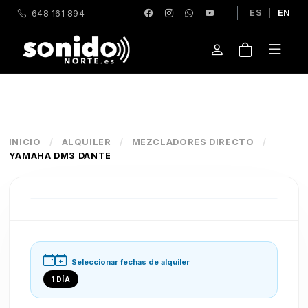
ES
|
EN
648 161 894
INICIO
/
ALQUILER
/
MEZCLADORES DIRECTO
/
YAMAHA DM3 DANTE
Seleccionar fechas de alquiler
1 DÍA