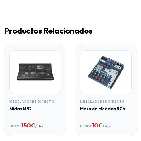
eventos en Bilbao, toda Bizkaia, Cantabria y el resto de
la cornisa cantábrica, adaptándonos a la logística de tu
producción.
Productos Relacionados
MEZCLADORES DIRECTO
MEZCLADORES DIRECTO
Midas M32
Mesa de Mezclas 8Ch
150€
10€
DESDE
/ día
DESDE
/ día