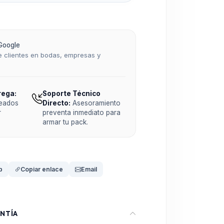
Google
 clientes en bodas, empresas y
rega:
Soporte Técnico
teados
Directo:
Asesoramiento
r
preventa inmediato para
armar tu pack.
p
Copiar enlace
Email
NTÍA