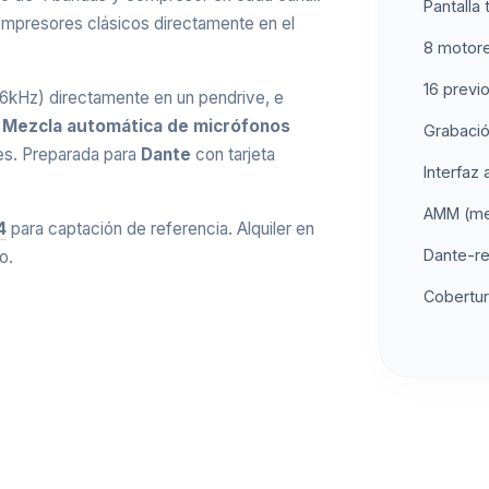
Pantalla t
mpresores clásicos directamente en el
Pantalla Touchscree
8 motor
Conexiones SLink pa
16 previ
96kHz) directamente en un pendrive, e
Conexión I/O de 64 
.
Mezcla automática de micrófonos
Grabació
Interfaz de audio US
es. Preparada para
Dante
con tarjeta
Interfaz
Lector SQ para volc
AMM (mez
Salida AES
4
para captación de referencia. Alquiler en
Dante-re
o.
Medida de canal cro
Cobertur
Iluminación LED inte
Controles físicos de
8 SoftKeys asignabl
Pantalla LCD por can
Compatible con ME-1