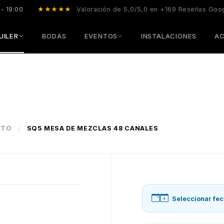
 - 19:00
★★★★★
Valoración de 5,0/5,0 en +169 Reseñas Goo
UILER
BODAS
EVENTOS
INSTALACIONES
AC
CTO
/
SQ5 MESA DE MEZCLAS 48 CANALES
Seleccionar fec