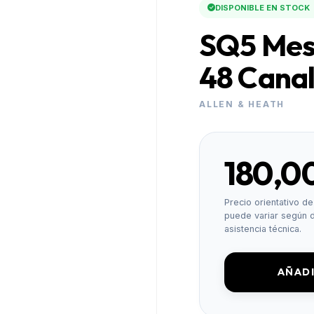
DISPONIBLE EN STOCK
SQ5 Mes
48 Cana
ALLEN & HEATH
180,0
Precio orientativo de 
puede variar según d
asistencia técnica.
AÑADI