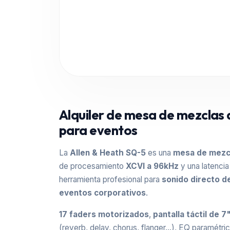
Alquiler de mesa de mezclas 
para eventos
La
Allen & Heath SQ-5
es una
mesa de mezcl
de procesamiento
XCVI a 96kHz
y una latencia 
herramienta profesional para
sonido directo d
eventos corporativos
.
17 faders motorizados
,
pantalla táctil de 7
(reverb, delay, chorus, flanger...), EQ paramét