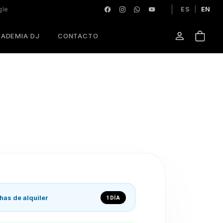
gle
ES
|
EN
ADEMIA DJ
CONTACTO
has de alquiler
1 DÍA