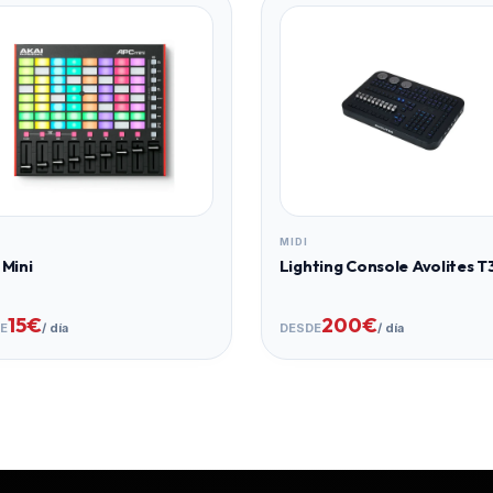
Rutas de señal
MIDI IN → MIDI OUT 1
USB MIDI → MIDI OUT
Filtrado MIDI
Mensajes
MIDI
compatibles
MIDI
MIDI
Mini
Lighting Console Avolites T
Funcionamiento
autónomo
15€
200€
E
/ día
DESDE
/ día
Material
Color
Dimensiones