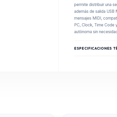
permite distribuir una s
además de salida USB MI
mensajes MIDI, compat
PC, Clock, Time Code y
autónoma sin necesidad
ESPECIFICACIONES T
Modelo
Tipo
Entrada MIDI
Salidas MIDI
Salida adicional
Comunicación USB