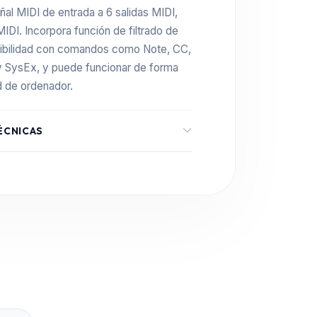
eñal MIDI de entrada a 6 salidas MIDI,
DI. Incorpora función de filtrado de
ibilidad con comandos como Note, CC,
 SysEx, y puede funcionar de forma
 de ordenador.
ÉCNICAS
THRU-6 Pro
MIDI Box / MIDI Splitter + Filter
1 x MIDI IN
5 x MIDI OUT + 1 x MIDI THRU
USB MIDI
 MIDI
Sí