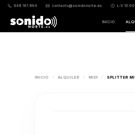
648 161 894
contacto@sonidonorte.es
L-V 10:00
INICIO
ALQ
INICIO
/
ALQUILER
/
MIDI
/
SPLITTER MI