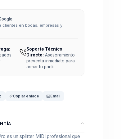
Google
 clientes en bodas, empresas y
rega:
Soporte Técnico
teados
Directo:
Asesoramiento
r
preventa inmediato para
armar tu pack.
p
Copiar enlace
Email
NTÍA
 es un splitter MIDI profesional que