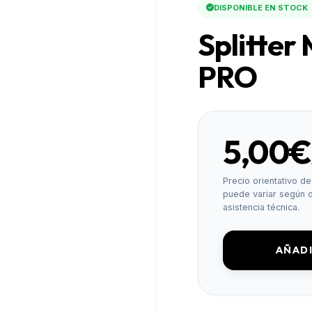
DISPONIBLE EN STOCK
Splitter
PRO
5,00€
Precio orientativo de 
puede variar según d
asistencia técnica.
AÑADI