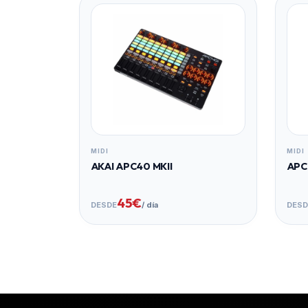
MIDI
MIDI
AKAI APC40 MKII
APC 
45€
DESDE
/ día
DESD