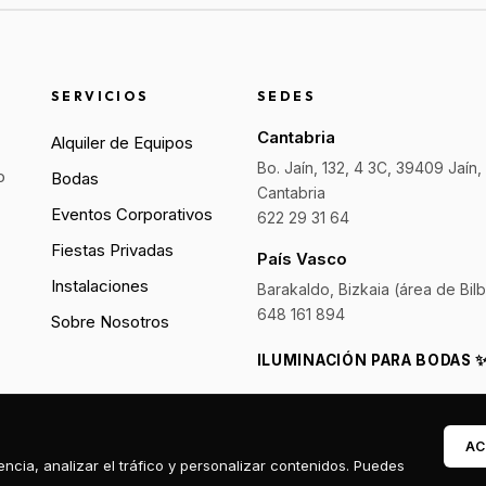
SERVICIOS
SEDES
Cantabria
Alquiler de Equipos
Bo. Jaín, 132, 4 3C, 39409 Jaín,
o
Bodas
Cantabria
Eventos Corporativos
622 29 31 64
Fiestas Privadas
País Vasco
Instalaciones
Barakaldo, Bizkaia (área de Bil
648 161 894
Sobre Nosotros
ILUMINACIÓN PARA BODAS 
PANTALLAS LED EVENTOS 
AC
ncia, analizar el tráfico y personalizar contenidos. Puedes