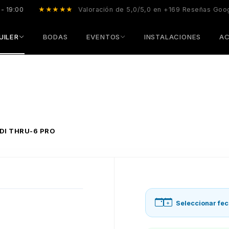
 - 19:00
★★★★★
Valoración de 5,0/5,0 en +169 Reseñas Goo
UILER
BODAS
EVENTOS
INSTALACIONES
AC
DI THRU-6 PRO
Seleccionar fec