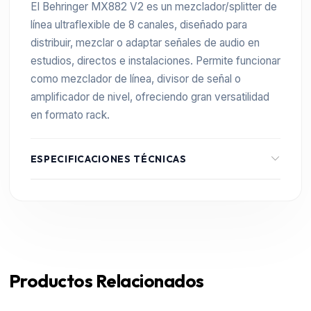
El Behringer MX882 V2 es un mezclador/splitter de
línea ultraflexible de 8 canales, diseñado para
distribuir, mezclar o adaptar señales de audio en
estudios, directos e instalaciones. Permite funcionar
como mezclador de línea, divisor de señal o
amplificador de nivel, ofreciendo gran versatilidad
en formato rack.
ESPECIFICACIONES TÉCNICAS
Mezclador 8 en 2 o bien separador 2 en 8
Todos los canales pueden usarse
independientes entre ellos en diferentes
modos
Productos Relacionados
También usable como preamplificador 6 en 6