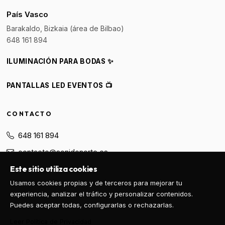
País Vasco
Barakaldo, Bizkaia (área de Bilbao)
648 161 894
ILUMINACIÓN PARA BODAS ✨
PANTALLAS LED EVENTOS 📺
CONTACTO
648 161 894
contacto@sonidonorte.es
Este sitio utiliza cookies
WhatsApp
Usamos cookies propias y de terceros para mejorar tu
experiencia, analizar el tráfico y personalizar contenidos.
PEDIR PRESUPUESTO
Puedes aceptar todas, configurarlas o rechazarlas.
Leer Política de Privacidad