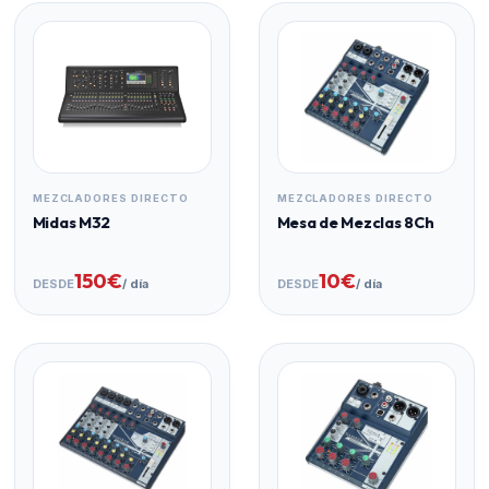
o como caja de inyección
Entradas
4x XLR mono, 2x jack de 6,3 mm
(simétricas)
Salidas
4x XLR mono, 2x Jack de 6,3 mm
(simétricas)
Fuente de alimentación interna 100 - 240 V AC
MEZCLADORES DIRECTO
MEZCLADORES DIRECTO
(50 - 60 Hz)
Midas M32
Mesa de Mezclas 8Ch
Construcción
19" / 1 U
150€
10€
DESDE
/ día
DESDE
/ día
Profundidad de la carcasa
149 mm
Peso
1,7 kg