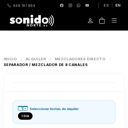
ES
|
EN
648 161 894
INICIO
/
ALQUILER
/
MEZCLADORES DIRECTO
/
SEPARADOR / MEZCLADOR DE 8 CANALES
Seleccionar fechas de alquiler
1 DÍA