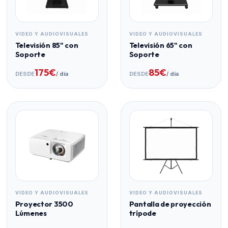
Dimensiones (ancho x alto x
67 x 21 x 84,5
profundo)
mm
VIDEO Y AUDIOVISUALES
VIDEO Y AUDIOVISUALES
Televisión 85" con
Televisión 65" con
Incluye fuente de alimentación
Soporte
Soporte
175€
85€
DESDE
/ día
DESDE
/ día
VIDEO Y AUDIOVISUALES
VIDEO Y AUDIOVISUALES
Proyector 3500
Pantalla de proyección
Lúmenes
trípode