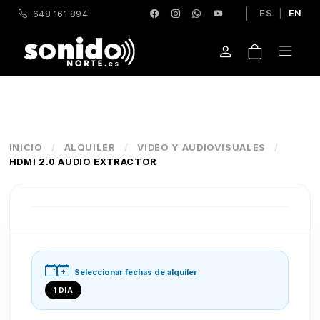
ES
|
EN
648 161 894
INICIO
/
ALQUILER
/
VIDEO Y AUDIOVISUALES
/
HDMI 2.0 AUDIO EXTRACTOR
Seleccionar fechas de alquiler
1 DÍA