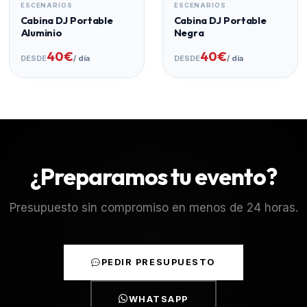
ESCENARIOS
ESCENARIOS
Cabina DJ Portable
Cabina DJ Portable
Aluminio
Negra
40€
40€
DESDE
/ día
DESDE
/ día
¿Preparamos tu evento?
Presupuesto sin compromiso en menos de 24 horas.
PEDIR PRESUPUESTO
WHATSAPP