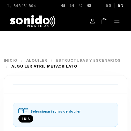
ES
|
EN
648 161 894
INICIO
/
ALQUILER
/
ESTRUCTURAS Y ESCENARIOS
/
ALQUILER ATRIL METACRILATO
Seleccionar fechas de alquiler
1 DÍA