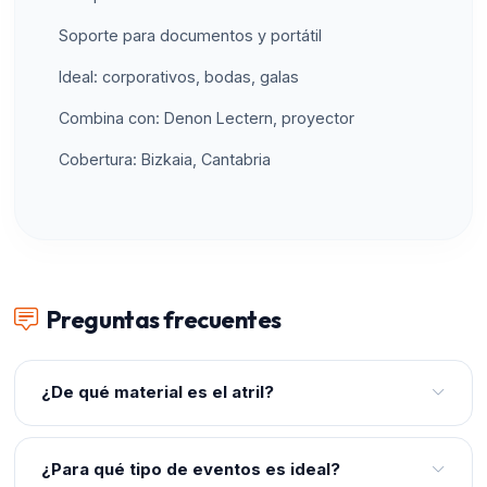
Soporte para documentos y portátil
Ideal: corporativos, bodas, galas
Combina con: Denon Lectern, proyector
Cobertura: Bizkaia, Cantabria
Preguntas frecuentes
¿De qué material es el atril?
Es de metacrilato (PMMA) transparente de alta calidad,
también conocido como acrílico o plexiglás. Ofrece una
¿Para qué tipo de eventos es ideal?