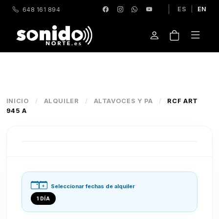
ES
|
EN
648 161 894
INICIO
/
ALQUILER
/
ALTAVOCES Y PA
/
RCF ART
945 A
Seleccionar fechas de alquiler
1 DÍA