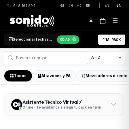
ES
|
EN
648 161 894
Seleccionar fechas...
0
DÍAS
MI PACK
Todos
Altavoces y PA
Mezcladores directo
Asistente Técnico Virtual ⚡
Online · Te ayudamos a elegir tu pack en 1 min