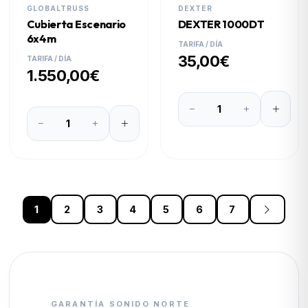
GLOBALTRUSS
DEXTER
Cubierta Escenario
DEXTER 1000DT
6x4m
TARIFA / DÍA
35,00€
TARIFA / DÍA
1.550,00€
1
2
3
4
5
6
7
GARANTÍA SONIDO NORTE